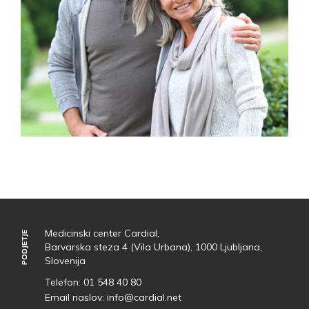
Medicinski center Cardial,
PODJETJE
PODJETJE
Barvarska steza 4 (Vila Urbana), 1000 Ljubljana,
Slovenija
Telefon:
01 548 40 80
Email naslov:
info@cardial.net