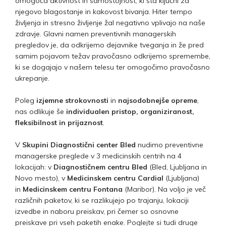
omogoča aktivnost in samostojnost, ki sta ključni za
njegovo blagostanje in kakovost bivanja. Hiter tempo
življenja in stresno življenje žal negativno vplivajo na naše
zdravje. Glavni namen preventivnih managerskih
pregledov je, da odkrijemo dejavnike tveganja in že pred
samim pojavom težav pravočasno odkrijemo spremembe,
ki se dogajajo v našem telesu ter omogočimo pravočasno
ukrepanje.
Poleg
izjemne strokovnosti
in
najsodobnejše opreme
,
nas odlikuje še
individualen pristop, organiziranost,
fleksibilnost in prijaznost
.
V
Skupini Diagnostični center Bled
nudimo preventivne
managerske preglede v 3 medicinskih centrih na 4
lokacijah: v
Diagnostičnem centru Bled
(Bled, Ljubljana in
Novo mesto), v
Medicinskem centru Cardial
(Ljubljana)
in
Medicinskem centru Fontana
(Maribor). Na voljo je več
različnih paketov, ki se razlikujejo po trajanju, lokaciji
izvedbe in naboru preiskav, pri čemer so osnovne
preiskave pri vseh paketih enake. Poglejte si tudi druge