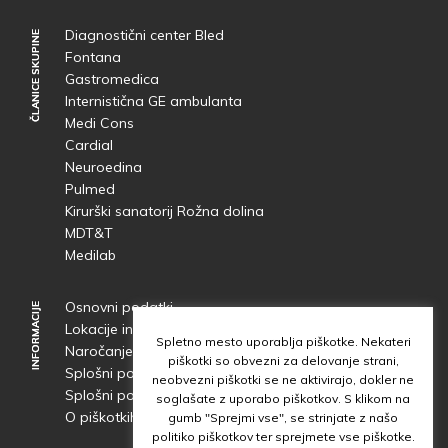
Diagnostični center Bled
ČLANICE SKUPINE
ČLANICE SKUPINE
Fontana
Gastromedica
Internistična GE ambulanta
Medi Cons
Cardial
Neuroedina
Pulmed
Kirurški sanatorij Rožna dolina
MDT&T
Medilab
Osnovni podatki
INFORMACIJE
INFORMACIJE
Lokacije in dostop
Spletno mesto uporablja piškotke. Nekateri
Naročanje
in
čakalne dobe
piškotki so obvezni za delovanje strani,
Splošni pogoji obdelave osebnih podatkov
neobvezni piškotki se ne aktivirajo, dokler ne
Splošni pogoji uporabe spletnega mesta
soglašate z uporabo piškotkov. S klikom na
O piškotkih
gumb "Sprejmi vse", se strinjate z našo
politiko piškotkov ter sprejmete vse piškotke.