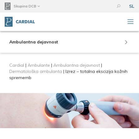
SL
Skupina DCB
Ambulantna dejavnost
Cardial
|
Ambulante
|
Ambulantna dejavnost
|
Dermatološka ambulanta
|
Izrez – totalna ekscizija kožnih
sprememb