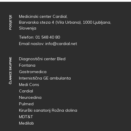
Medicinski center Cardial,
PODJETJE
PODJETJE
Barvarska steza 4 (Vila Urbana), 1000 Ljubljana,
Slovenija
Telefon:
01 548 40 80
Email naslov:
info@cardial.net
Diagnostični center Bled
ČLANICE SKUPINE
ČLANICE SKUPINE
Fontana
Gastromedica
Internistična GE ambulanta
Medi Cons
Cardial
Neuroedina
Pulmed
Kirurški sanatorij Rožna dolina
MDT&T
Medilab