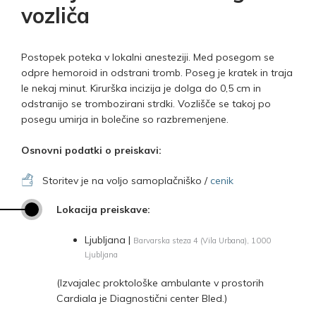
vozliča
Postopek poteka v lokalni anesteziji. Med posegom se
odpre hemoroid in odstrani tromb. Poseg je kratek in traja
le nekaj minut. Kirurška incizija je dolga do 0,5 cm in
odstranijo se trombozirani strdki. Vozlišče se takoj po
posegu umirja in bolečine so razbremenjene.
Osnovni podatki o preiskavi:
Storitev je na voljo samoplačniško /
cenik
Lokacija preiskave:
Ljubljana |
Barvarska steza 4 (Vila Urbana), 1000
Ljubljana
(Izvajalec proktološke ambulante v prostorih
Cardiala je Diagnostični center Bled.)