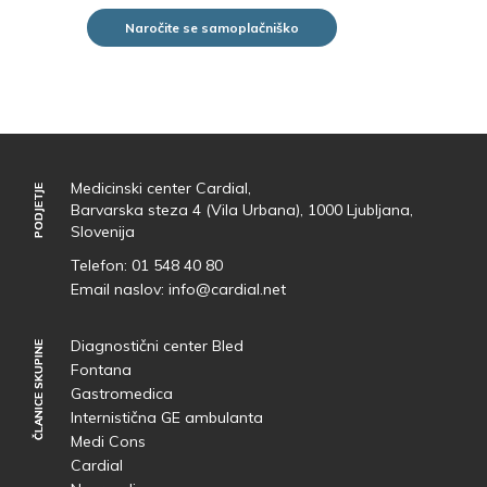
Naročite se samoplačniško
Medicinski center Cardial,
PODJETJE
PODJETJE
Barvarska steza 4 (Vila Urbana), 1000 Ljubljana,
Slovenija
Telefon:
01 548 40 80
Email naslov:
info@cardial.net
Diagnostični center Bled
ČLANICE SKUPINE
ČLANICE SKUPINE
Fontana
Gastromedica
Internistična GE ambulanta
Medi Cons
Cardial