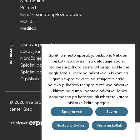
Neuroedina
Pulmed
Kirurški sanatorij Rožna dolina
MDT&T
Medilab
Osnovni podatki
INFORMACIJE
INFORMACIJE
Lokacije in dostop
Spletno mesto uporablja piškotke. Nekateri
Naročanje
in
čakalne dobe
piškotki so obvezni za delovanje strani,
Splošni pogoji obdelave osebnih podatkov
neobvezni piškotki se ne aktivirajo, dokler ne
Splošni pogoji uporabe spletnega mesta
soglašate z uporabo piškotkov. S klikom na
O piškotkih
gumb "Sprejmi vse", se strinjate z našo
politiko piškotkov ter sprejmete vse piškotke.
S klikom na gumb "Nastavi piškotke" lahko
posamezno po kategorijah izberete katere
© 2026 Vse pravice pridržane | Skupina Diagnostični
piškotke želite sprejeti.
center Bled
Sprejmi vse
Zavrni
Izdelava:
Nastavi piškotke
Več o piškotkih