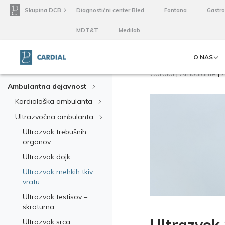
Skupina DCB
Diagnostični center Bled
Fontana
Gastr
MDT&T
Medilab
O NAS
Cardial
|
Ambulante
|
Ambulantna dejavnost
Kardiološka ambulanta
Ultrazvočna ambulanta
Ultrazvok trebušnih
organov
Ultrazvok dojk
Ultrazvok mehkih tkiv
vratu
Ultrazvok testisov –
skrotuma
Ultrazvok srca