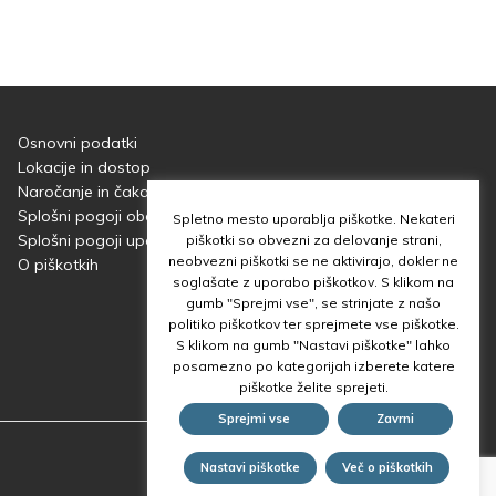
Osnovni podatki
Lokacije in dostop
Naročanje
in
čakalne dobe
Splošni pogoji obdelave osebnih podatkov
Spletno mesto uporablja piškotke. Nekateri
Splošni pogoji uporabe spletnega mesta
piškotki so obvezni za delovanje strani,
neobvezni piškotki se ne aktivirajo, dokler ne
O piškotkih
soglašate z uporabo piškotkov. S klikom na
gumb "Sprejmi vse", se strinjate z našo
politiko piškotkov ter sprejmete vse piškotke.
S klikom na gumb "Nastavi piškotke" lahko
posamezno po kategorijah izberete katere
piškotke želite sprejeti.
Sprejmi vse
Zavrni
Izdelava:
Nastavi piškotke
Več o piškotkih