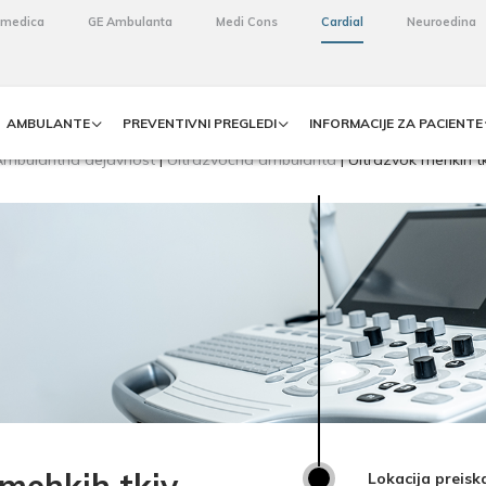
omedica
GE Ambulanta
Medi Cons
Cardial
Neuroedina
AMBULANTE
PREVENTIVNI PREGLEDI
INFORMACIJE ZA PACIENTE
Ambulantna dejavnost
|
Ultrazvočna ambulanta
|
Ultrazvok mehkih tk
Lokacija preisk