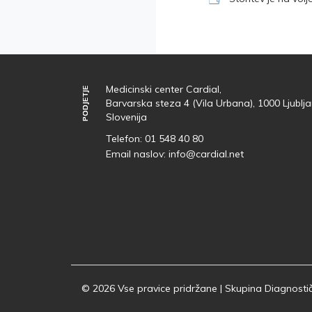
Medicinski center Cardial,
PODJETJE
PODJETJE
Barvarska steza 4 (Vila Urbana), 1000 Ljublja
Slovenija
Telefon:
01 548 40 80
Email naslov:
info@cardial.net
© 2026 Vse pravice pridržane | Skupina Diagnostič