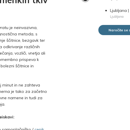
 mehkih tkiv
Ljubljana |
Ljubljana
ratu je neinvazivna,
Naročite se
gnostična metoda, s
je ščitnice, bezgavk ter
a odkrivanje različnih
anja, vozliči, vnetja ali
Pomembno prispeva k
olezni ščitnice in
aj minut in ne zahteva
merna je tako za začetno
ivne namene in tudi za
ja.
eiskavi:
jo samoplačniško /
cenik