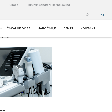
Pulmed
Kirurški sanatorij Rožna dolina
SL
ČAKALNE DOBE
NAROČANJE
CENIKI
KONTAKT
iv vratu
ave