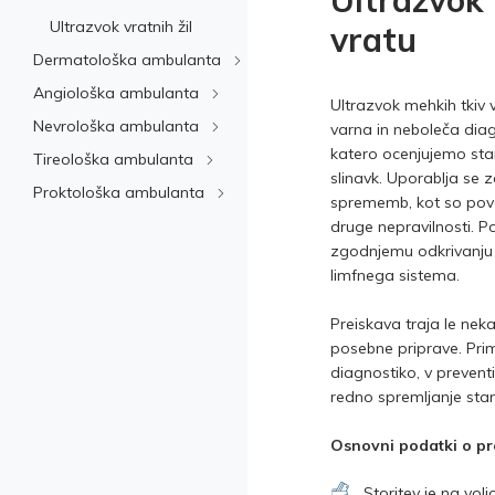
Ultrazvok
Ultrazvok vratnih žil
vratu
Dermatološka ambulanta
Angiološka ambulanta
Ultrazvok mehkih tkiv v
Nevrološka ambulanta
varna in neboleča dia
katero ocenjujemo stan
Tireološka ambulanta
slinavk. Uporablja se z
Proktološka ambulanta
sprememb, kot so poveč
druge nepravilnosti. 
zgodnjemu odkrivanju b
limfnega sistema.
Preiskava traja le nek
posebne priprave. Pri
diagnostiko, v prevent
redno spremljanje stan
Osnovni podatki o pr
Storitev je na vol