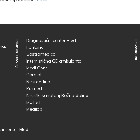
Diagnostični center Bled
ČLANICE SKUPINE
ČLANICE SKUPINE
INFORMACIJE
INFORMACIJE
na,
Fontana
Gastromedica
Internistična GE ambulanta
Medi Cons
Cardial
Neuroedina
Pulmed
Kirurški sanatorij Rožna dolina
MDT&T
Medilab
ni center Bled