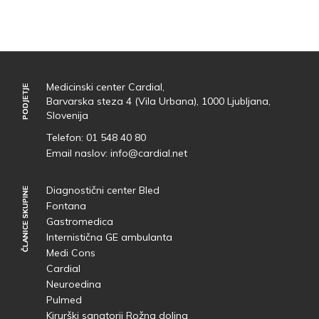
Medicinski center Cardial,
PODJETJE
PODJETJE
Barvarska steza 4 (Vila Urbana), 1000 Ljubljana,
Slovenija
Telefon:
01 548 40 80
Email naslov:
info@cardial.net
Diagnostični center Bled
ČLANICE SKUPINE
ČLANICE SKUPINE
Fontana
Gastromedica
Internistična GE ambulanta
Medi Cons
Cardial
Neuroedina
Pulmed
Kirurški sanatorij Rožna dolina