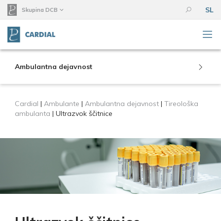
SL
Skupina DCB
Ambulantna dejavnost
Cardial
|
Ambulante
|
Ambulantna dejavnost
|
Tireološka
ambulanta
|
Ultrazvok ščitnice