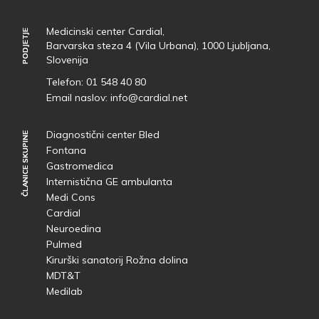
Medicinski center Cardial,
PODJETJE
PODJETJE
Barvarska steza 4 (Vila Urbana), 1000 Ljubljana,
Slovenija
Telefon:
01 548 40 80
Email naslov:
info@cardial.net
Diagnostični center Bled
ČLANICE SKUPINE
ČLANICE SKUPINE
Fontana
Gastromedica
Internistična GE ambulanta
Medi Cons
Cardial
Neuroedina
Pulmed
Kirurški sanatorij Rožna dolina
MDT&T
Medilab