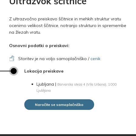
Ultrazvok ščitnice
Z ultrazvočno preiskavo ščitnice in mehkih struktur vratu
ocenimo velikost ščitnice, notranjo strukturo in spremembe
na žlezah vratu.
Osnovni podatki o preiskavi:
Storitev je na voljo samoplačniško /
cenik
Lokacija preiskave
Ljubljana |
Barvarska steza 4 (Vila Urbana), 1000
Ljubljana
Naročite se samoplačniško