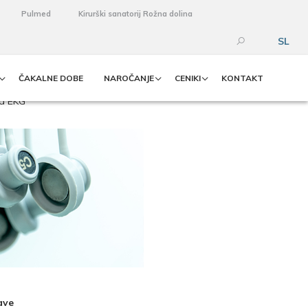
Pulmed
Kirurški sanatorij Rožna dolina
SL
ČAKALNE DOBE
NAROČANJE
CENIKI
KONTAKT
ed EKG
ave