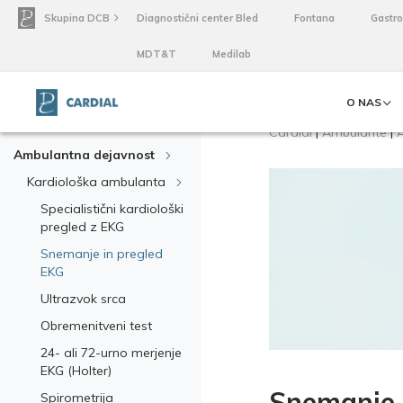
Skupina DCB
Diagnostični center Bled
Fontana
Gastr
MDT&T
Medilab
O NAS
Cardial
|
Ambulante
|
Ambulantna dejavnost
Kardiološka ambulanta
Specialistični kardiološki
pregled z EKG
Snemanje in pregled
EKG
Ultrazvok srca
Obremenitveni test
24- ali 72-urno merjenje
EKG (Holter)
Snemanje 
Spirometrija