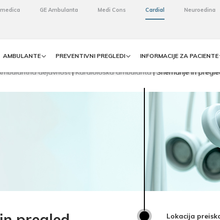
omedica
GE Ambulanta
Medi Cons
Cardial
Neuroedina
AMBULANTE
PREVENTIVNI PREGLEDI
INFORMACIJE ZA PACIENTE
Ambulantna dejavnost
|
Kardiološka ambulanta
|
Snemanje in pregl
in pregled
Lokacija preisk