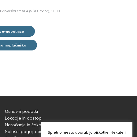
Barvarska steza 4 (Vila Urbana), 1000
z e-napotnico
 samoplačniško
Osnovni podatki
Lokacije in dostop
Naročanje
in
čakalne dobe
Splošni pogoji obdelave osebnih podatkov
Spletno mesto uporablja piškotke. Nekateri