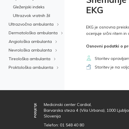
Gleženjski indeks
EKG
Ultrazvok vratnih žil
Ultrazvočna ambulanta
EKG je osnovna preiskav
Dermatološka ambulanta
ocenjuje srčni ritem in
Angiološka ambulanta
Osnovni podatki o pr
Nevrološka ambulanta
Storitev opravlja
Tireološka ambulanta
Storitev je na vol
Proktološka ambulanta
Medicinski center Cardial,
PODJETJE
PODJETJE
Barvarska steza 4 (Vila Urbana), 1000 Ljublja
Slovenija
Telefon:
01 548 40 80