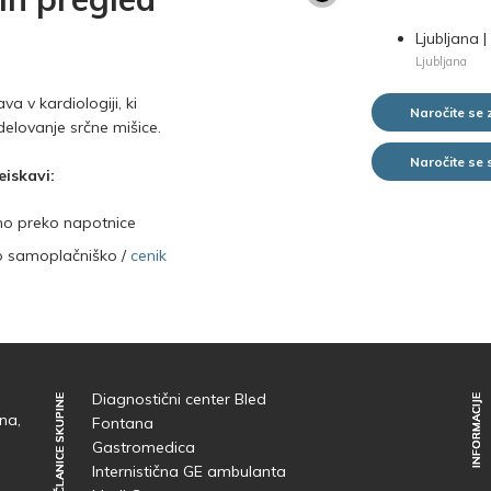
Ljubljana |
Ljubljana
a v kardiologiji, ki
Naročite se 
 delovanje srčne mišice.
Naročite se
eiskavi:
mo preko napotnice
jo samoplačniško /
cenik
Diagnostični center Bled
ČLANICE SKUPINE
ČLANICE SKUPINE
INFORMACIJE
INFORMACIJE
na,
Fontana
Gastromedica
Internistična GE ambulanta